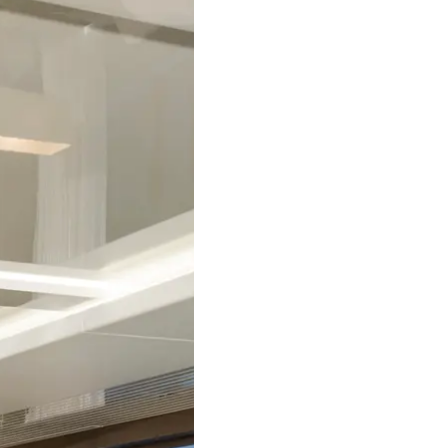
TERMS & CONDITIONS
Събити
COOKIE POLICY
Иновац
RECRUITMENT
Компан
Екипът
Лайфст
Наслед
Оценет