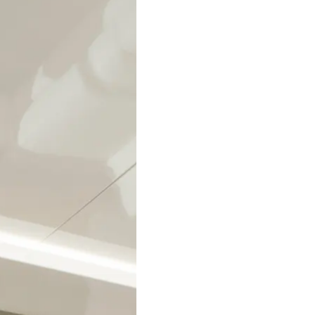
Правни Pазпоредби
Компа
PRIVACY POLICY
Употре
MODERN SLAVERY
Чартър
STATEMENT
а
Новини