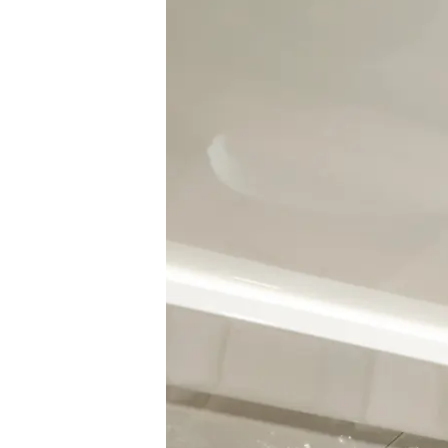
Информация
Карта На Сайта
Контакти
Предпочитания З