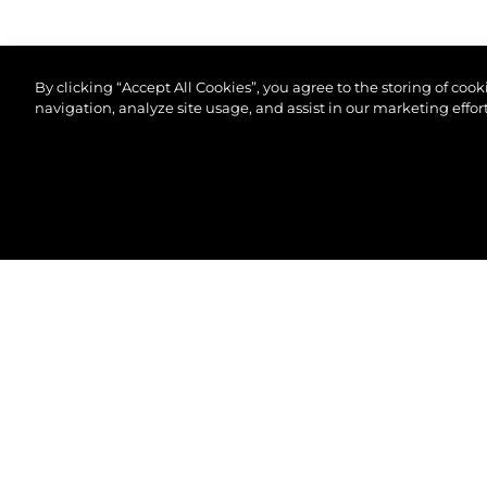
By clicking “Accept All Cookies”, you agree to the storing of coo
navigation, analyze site usage, and assist in our marketing effort
©2026 Sunseeker London Group.Всички права зап