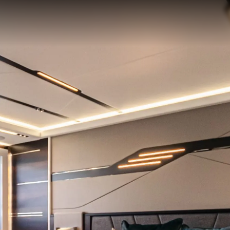
Правни Pазпоредби
Компа
PRIVACY POLICY
Употре
MODERN SLAVERY
Чартър
STATEMENT
а
Новини
TERMS & CONDITIONS
Събити
COOKIE POLICY
Иновац
RECRUITMENT
Компан
Екипът
Лайфст
Наслед
Оценет