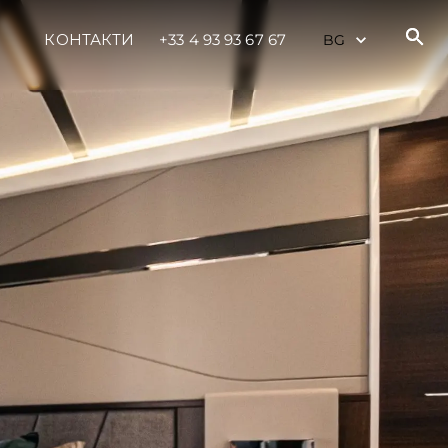
КОНТАКТИ
+33 4 93 93 67 67
нията
бявани Яхти
я
ия
ията
айл
ство
е Вашата Яхта