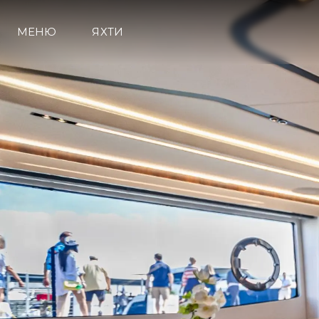
МЕНЮ
ЯХТИ
Информация
Карта На Сайта
Контакти
Предпочитания З
Бисквитки