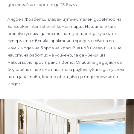
достигайки скорост до 23 възла.
Андреа Фрабети, главен изпълнителен директор на
Sunseeker International, коментира: „Нашите екипи
отново успяха да постигнат усещане за луксозна
суперяхта с всички практични предимства на по-
малък модел на борда на красивия нов Ocean 156 и ние
наистина работихме усилено, за да увеличим
максимално пространството. Опциите за дизайн са
безкрайни и ние сме наистина развълнувани да пуснем
на пазара това, което обещава да бъде популярен
модел.“