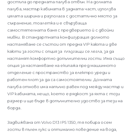
достъпа до предната палуба отвън. На долната
палуба, мастър кабината в задната част, използва
цялата ширина и разполага с достатъчно място за
съхранение, тоалетка и е свързваща
самостятелната баня с предверието й с двойни
мивки. В стандартната конфигурация долното
настаняване се състои от предна VIP каюта и две
каюти за гости с опция за плъзгащи се легла, за да
настанят комфортно допълнителни гости. Има също
опция за настаняване на екипажа пред машинното
отделение с пространство за електро уреди и
работен плот за да са самостоятелни. Долната
палуба отново има напълно равен под между мастър и
VIP кабината, нещо, което е рядкост за яхта с този
размер и ще бъде в допълнително удоство за тези на
борда.
Задвижвана от Volvo D13 IPS 1350, тя побира осем
гости в пълен лукс и оптимално поведение на вода,