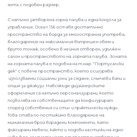
яхта с подобен размер.
С напълно затворена горна палуба и една конзола за
управление, Ocean 156 оставя достатъчно
пространство на борда за многостранна употреба,
благодарение на максималния вътрешен обем и
бруто тонаж, особено в нейния отворен, удължен
салон и пространството на горната палуба. Зоната
на горната палуба е подобна на т.нар. "Португалски
дек" с повече пространство, което осигурява
използваеми социални зони за сядане, слънчеви бани и
опция за джакузи. Навсякъде дизайнерските
оформления са напълно персонализирани, което
позволява на собствениците да конфигурират
според собствения си стил и практически нужди.
Това става по-постижимо благодарение на
минималния брой вградени компоненти, като
фиксирани мебели, както и подови настилки на едно
ниво в по-голямата част от пространството на