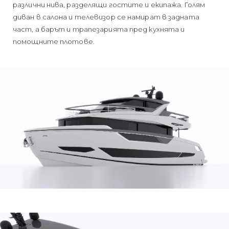
различни нива, разделящи гостите и екипажа. Голям
диван в салона и телевизор се намират в задната
част, а барът и трапезарията пред кухнята и
помощните плотове.