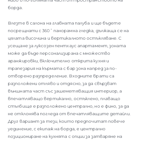
борда.
Влезте в салона на главната палуба и ще бъдете
посрещнати с 360˚ панорамна гледка, дължаща се на
цялата височина и вертикалното остъкляване. С
усещане за луксозен пентхаус апартамент, зоната
може да бъде персонализирана с множество
аранжировки, включително открита кухня и
трапезария на кърмата с бар зона напред за по-
отворено разпределение. Входните врати са
разположени отляво и отдясно, за да свързват
външната част със зашеметяващия интериор, а
впечатляващо вертикално, остъклено, плаващо
стълбище е разположено централно, но е фино, за да
не отклонява погледа от впечатляващите детайли.
Друг вариант за тези, които предпочитат повече
уединение, с екипаж на борда, е централно
позициониране на кухнята с опции за затваряне на