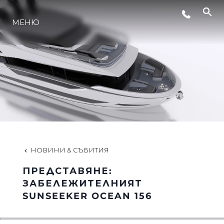
ЛАЙФСТАЙЛ
МЕНЮ
ИНОВАЦИЯ
КОМПАНИЯТА
ЕКИПЪТ
НОВИНИ & СЪБИТИЯ
НАСЛЕДСТВО
ПРЕДСТАВЯНЕ:
ЗАБЕЛЕЖИТЕЛНИЯТ
SUNSEEKER OCEAN 156
ОЦЕНЕТЕ ВАШАТА ЯХТА