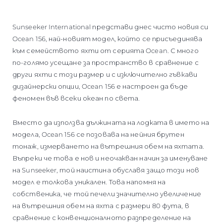
SOUTH OF FRANCE ADVENTURES
Sunseeker International представи днес чисто новия си
Ocean 156, най-новият модел, който се присъединява
към семейството яхти от серията Ocean. С много
по-голямо усещане за пространство в сравнение с
други яхти с този размер и с изключително гъвкави
дизайнерски опции, Ocean 156 е настроен да бъде
феномен във всеки океан по света.
Вместо да използва дължината на лодката в името на
модела, Ocean 156 се позовава на нейния брутен
тонаж, измерването на вътрешния обем на яхтата.
Въпреки че това е нов и неочакван начин за именуване
на Sunseeker, той наистина обуславя защо този нов
модел е толкова уникален. Това напомня на
собственика, че той печели значително увеличение
на вътрешния обем на яхта с размери 80 фута, в
сравнение с конвенционалнотo разпределение на