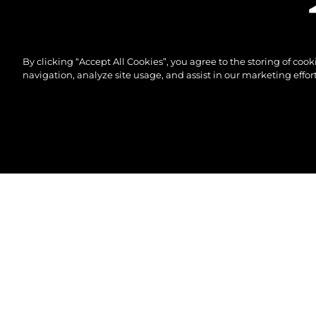
By clicking “Accept All Cookies”, you agree to the storing of coo
navigation, analyze site usage, and assist in our marketing effort
© 2026 Sunseeker London Group.Alle Rechte vorbeh