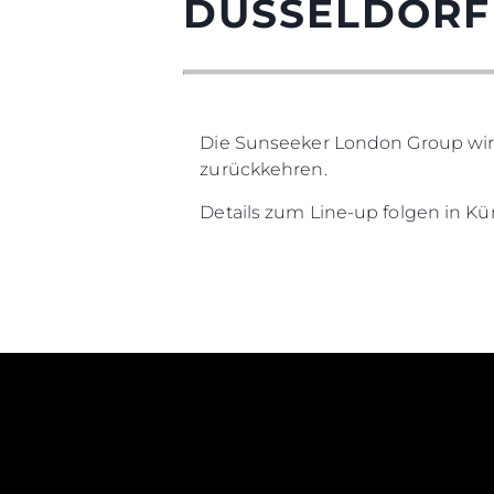
DÜSSELDORF
Die Sunseeker London Group wird 
zurückkehren.
Details zum Line-up folgen in Kürz