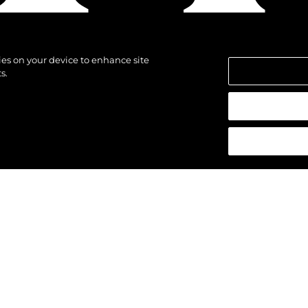
kies on your device to enhance site
s.
alten.