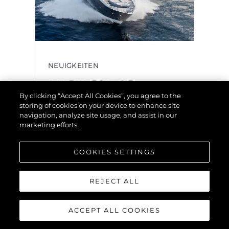
NEUIGKEITEN
A NEW ERA OF
SUPERYACHT :
By clicking “Accept All Cookies”, you agree to the
SUNSEEKER UNVEILS
storing of cookies on your device to enhance site
THE LATEST ON THE
navigation, analyze site usage, and assist in our
GROUNDBREAKING
marketing efforts.
120 YACHT
COOKIES SETTINGS
MEHR ANSEHEN
REJECT ALL
ACCEPT ALL COOKIES