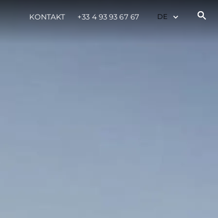
KONTAKT
+33 4 93 93 67 67