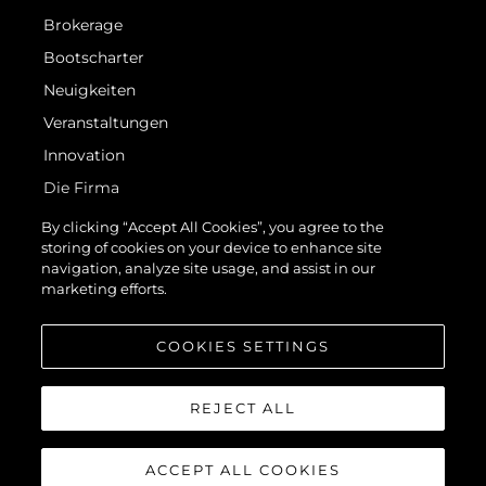
Brokerage
Bootscharter
Neuigkeiten
Veranstaltungen
Innovation
Die Firma
Das Team
By clicking “Accept All Cookies”, you agree to the
storing of cookies on your device to enhance site
Lifestyle
navigation, analyze site usage, and assist in our
Geschichte
marketing efforts.
Bewerten Sie Ihr Boot
COOKIES SETTINGS
REJECT ALL
ACCEPT ALL COOKIES
© 2026 Sunseeker London Group.Alle Rechte vorbehalten.