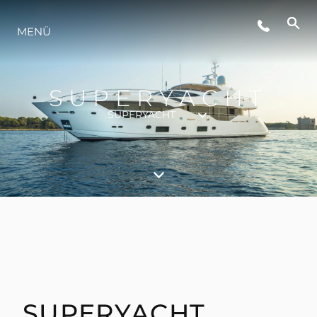
LIFESTYLE
MENÜ
INNOVATION
SUPERYACHT
SUPERYACHT
DIE FIRMA
DAS TEAM
GESCHICHTE
BEWERTEN SIE IHR BOOT
SUPERYACHT