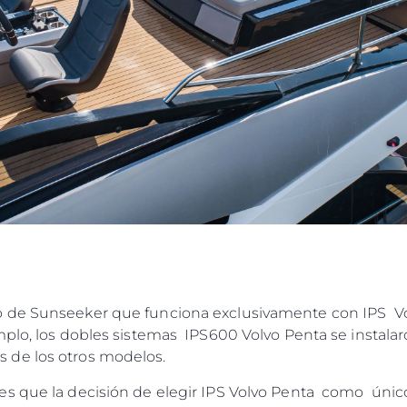
Eventos
TERMINOS Y CONDICIONES
Innovaci
POLÍTICA DE COOKIES
¿Quiéne
OFERTAS DE TRABAJO
El Equip
Estilo De
Historia
Valore S
 de Sunseeker que funciona exclusivamente con IPS Volv
mplo, los dobles sistemas IPS600 Volvo Penta se instala
 de los otros modelos.
s que la decisión de elegir IPS Volvo Penta como único 