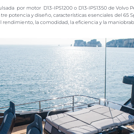
lsada por motor D13-IPS1200 o D13-IPS1350 de Volvo Pe
re potencia y diseño, características esenciales del 65 
 rendimiento, la comodidad, la eficiencia y la maniobrab
Legal
¿Quién
POLÍTICA DE PRIVACIDAD
Brokera
DECLARACIÓN EN CONTRA
Charter
DE LA ESCLAVITUD
okies
Noticias
MODERNA