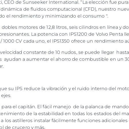
etti, CEO de Sunseeker International. “La elección fue p
a dinámica de fluidos computacional (CFD), nuestro nue
o el rendimiento y minimizando el consumo ".
dobles motores de 12,8 litros, seis cilindros en línea y 
presionantes. La potencia con IPS1200 de Volvo Penta ll
/ 1000 CV cada uno, el IPS1350 ofrece un rendimiento a
elocidad constante de 10 nudos, se puede llegar hasta 
ices ayudan a aumentar el ahorro de combustible en un 
ar.
e su IPS reduce la vibración y el ruido interno del mot
ejes.
ara el capitán. El fácil manejo de la palanca de mando e
nimiento de la estabilidad en todas los estados del mar
los astilleros instalar fácilmente funciones adicionales
l de crucero y más.