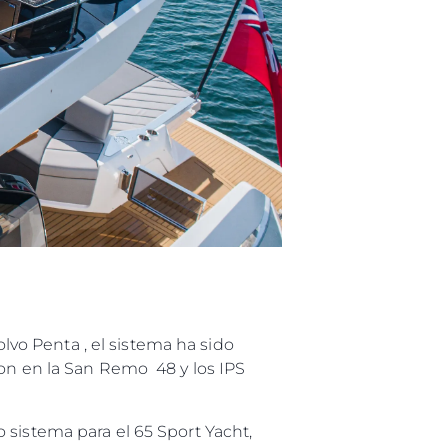
ón
s Somos?
o
 Vida
u Embarcación
o Penta , el sistema ha sido
ron en la San Remo 48 y los IPS
sistema para el 65 Sport Yacht,