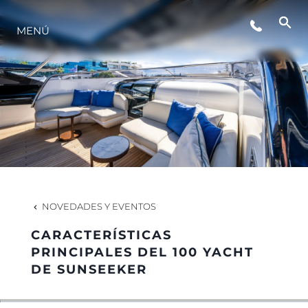
ESTILO DE VIDA
MENÚ
INNOVACIÓN
¿QUIÉNES SOMOS?
EL EQUIPO
NOVEDADES Y EVENTOS
HISTORIA
CARACTERÍSTICAS
PRINCIPALES DEL 100 YACHT
DE SUNSEEKER
VALORE SU EMBARCACIÓN