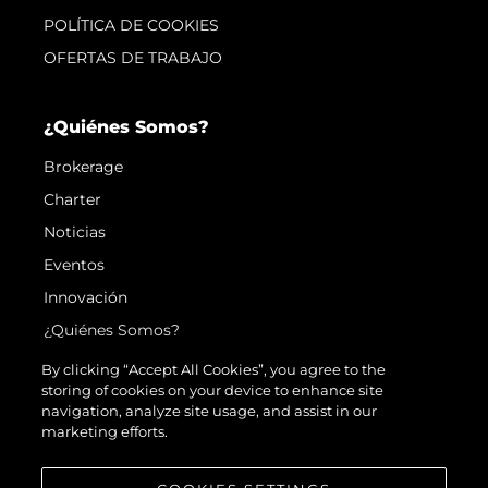
POLÍTICA DE COOKIES
OFERTAS DE TRABAJO
¿Quiénes Somos?
Brokerage
Charter
Noticias
Eventos
Innovación
¿Quiénes Somos?
El Equipo
By clicking “Accept All Cookies”, you agree to the
storing of cookies on your device to enhance site
Estilo De Vida
navigation, analyze site usage, and assist in our
Historia
marketing efforts.
Valore Su Embarcación