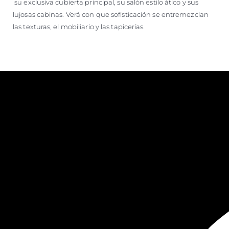
su exclusiva cubierta principal, su salón estilo ático y sus
lujosas cabinas. Verá con que sofisticación se entremezclan
las texturas, el mobiliario y las tapicerías.