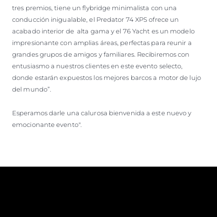
tres premios, tiene un flybridge minimalista con una
conducción inigualable, el Predator 74 XPS ofrece un
acabado interior de alta gama y el 76 Yacht es un modelo
impresionante con amplias áreas, perfectas para reunir a
grandes grupos de amigos y familiares. Recibiremos con
entusiasmo a nuestros clientes en este evento selecto,
donde estarán expuestos los mejores barcos a motor de lujo
del mundo”.
Esperamos darle una calurosa bienvenida a este nuevo y
emocionante evento".