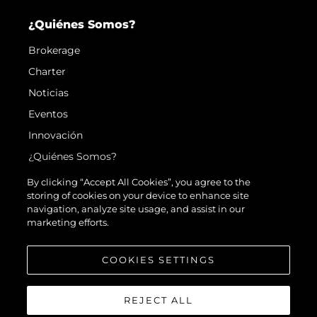
¿Quiénes Somos?
Brokerage
Charter
Noticias
Eventos
Innovación
¿Quiénes Somos?
El Equipo
By clicking “Accept All Cookies”, you agree to the
storing of cookies on your device to enhance site
Estilo De Vida
navigation, analyze site usage, and assist in our
Historia
marketing efforts.
Valore Su Embarcación
COOKIES SETTINGS
REJECT ALL