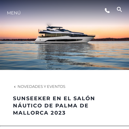
ESTILO DE VIDA
MENÚ
INNOVACIÓN
¿QUIÉNES SOMOS?
EL EQUIPO
NOVEDADES Y EVENTOS
HISTORIA
SUNSEEKER EN EL SALÓN
NÁUTICO DE PALMA DE
MALLORCA 2023
VALORE SU EMBARCACIÓN