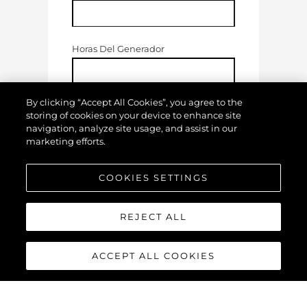
Horas Del Generador
By clicking “Accept All Cookies”, you agree to the
Estado De Su Embarcación
storing of cookies on your device to enhance site
(
Donde 1 = Pobre Y 10 = Excelente
)
navigation, analyze site usage, and assist in our
marketing efforts.
COOKIES SETTINGS
REJECT ALL
ACCEPT ALL COOKIES
Fotos De Las Partes A Cambiar