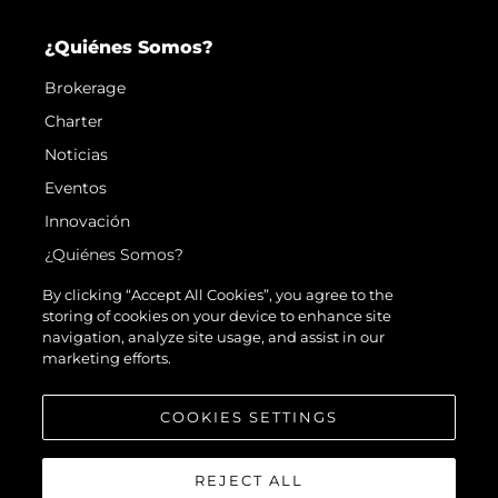
¿Quiénes Somos?
Brokerage
Charter
Noticias
Eventos
Innovación
¿Quiénes Somos?
El Equipo
By clicking “Accept All Cookies”, you agree to the
storing of cookies on your device to enhance site
Estilo De Vida
navigation, analyze site usage, and assist in our
Historia
marketing efforts.
Valore Su Embarcación
COOKIES SETTINGS
REJECT ALL