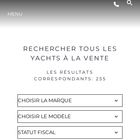
Brokerage
STYLE DE VIE
MENU
L'INNOVATION
RECHERCHER TOUS LES
LA SOCIÉTÉ
YACHTS À LA VENTE
LES RÉSULTATS
NOTRE ÉQUIPE
CORRESPONDANTS
:
255
NOTRE HÉRITAGE
ESTIMEZ VOTRE BATEAU