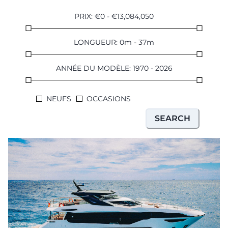
SOUTH OF FRANCE ADVENTURES
PRIX
:
€
0
-
€
13,084,050
LONGUEUR
:
0
m
-
37
m
ANNÉE DU MODÈLE
:
1970
-
2026
NEUFS
OCCASIONS
SEARCH