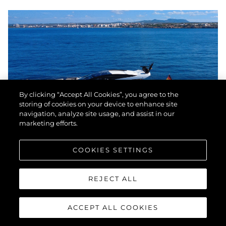
By clicking “Accept All Cookies”, you agree to the
storing of cookies on your device to enhance site
navigation, analyze site usage, and assist in our
marketing efforts.
COOKIES SETTINGS
SUNSEEKER PREDATOR 74
REJECT ALL
XPS
ACCEPT ALL COOKIES
"LIAM"