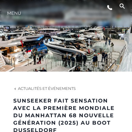
STYLE DE VIE
MENU
L'INNOVATION
LA SOCIÉTÉ
NOTRE ÉQUIPE
ACTUALITÉS ET ÉVÉNEMENTS
NOTRE HÉRITAGE
SUNSEEKER FAIT SENSATION
AVEC LA PREMIÈRE MONDIALE
DU MANHATTAN 68 NOUVELLE
ESTIMEZ VOTRE BATEAU
GÉNÉRATION (2025) AU BOOT
DUSSELDORF