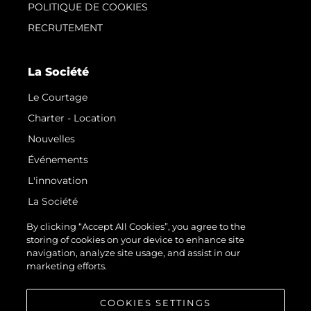
POLITIQUE DE COOKIES
RECRUTEMENT
La Société
Le Courtage
Charter - Location
Nouvelles
Événements
L'innovation
La Société
Notre Équipe
By clicking “Accept All Cookies”, you agree to the
storing of cookies on your device to enhance site
Style De Vie
navigation, analyze site usage, and assist in our
Notre Héritage
marketing efforts.
Estimez Votre Bateau
COOKIES SETTINGS