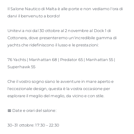
SOUTH OF FRANCE ADVENTURES
Il Salone Nautico di Malta è alle porte e non vediamo l'ora di
darvi il benvenuto a bordo!
Unitevi a noi dal 30 ottobre al 2 novembre al Dock 1 di
Cottonera, dove presenteremo un'incredibile gamma di
yachts che ridefiniscono il lusso e le prestazioni:
76 Yachts | Manhattan 68 | Predator 65 | Manhattan 55 |
Superhawk 55
Che il vostro sogno siano le avventure in mare aperto e
l'eccezionale design, questa è la vostra occasione per
esplorare il meglio del meglio, da vicino e con stile.
📅 Date e orari del salone:
30–31 ottobre: ​​17:30 – 22:30