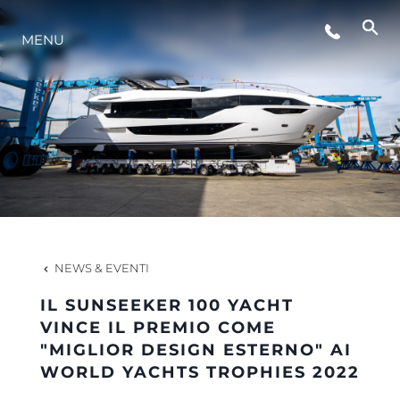
LIFESTYLE
MENU
INNOVAZIONE
L'AZIENDA
IL TEAM
NEWS & EVENTI
HERITAGE
IL SUNSEEKER 100 YACHT
VINCE IL PREMIO COME
"MIGLIOR DESIGN ESTERNO" AI
VALUTA LA TUA IMBARCAZIONE
WORLD YACHTS TROPHIES 2022