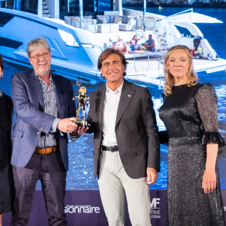
TERMINI E CONDIZIONI
Eventi
COOKIE POLICY
Innovazi
RECLUTAMENTO
L'aziend
Il Team
Lifestyle
Heritage
Valuta L