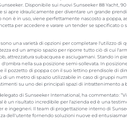
unseeker. Disponibile sui nuovi Sunseeker 88 Yacht, 90 
he si apre idraulicamente per diventare un grande prendis
tino non è in uso, viene perfettamente nascosto a poppa, 
ancetta per accedere e varare un tender se specificato 
 sono una varietà di opzioni per completare l'utilizzo di 
ltezza ed un ampio spazio per riporre tutto ciò di cui l'ar
b, attrezzatura subacquea e asciugamani. Stando in piedi
d'ombra nella sua posizione semi-sollevata. In posizione
 pozzetto di poppa con il suo lettino prendisole di dim
 di un metro di spazio utilizzabile in caso di gruppi num
timenti su uno dei principali spazi di intrattenimento a 
delegato di Sunseeker International, ha commentato: “Vin
al è un risultato incredibile per l'azienda ed è una testi
e ingegneri. Il team di progettazione interno di Sunseek
ienza dell'utente fornendo soluzioni nuove ed entusias