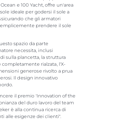
Ocean e 100 Yacht, offre un'area
ole ideale per godersi il sole a
assicurando che gli armatori
o semplicemente prendere il sole
questo spazio da parte
matore necessita, inclusi
 sulla plancetta, la struttura
 completamente rialzata, l'X-
ensioni generose rivolto a prua
erosi. Il design innovativo
bordo.
cere il premio 'Innovation of the
monianza del duro lavoro del team
er è alla continua ricerca di
manti alle esigenze dei clienti".