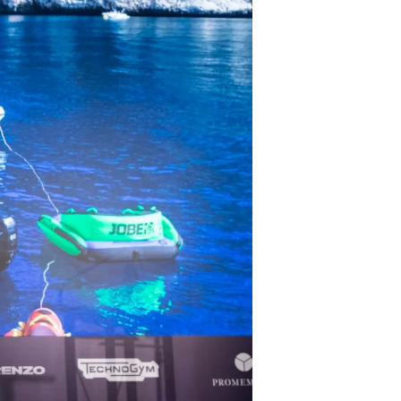
one
a
a Tua Imbarcazione