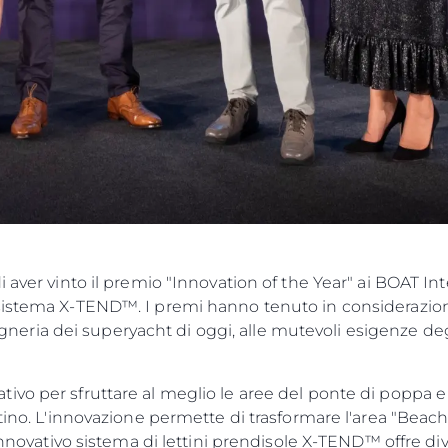
i aver vinto il premio "Innovation of the Year" ai BOAT I
sistema X-TEND™. I premi hanno tenuto in considerazione 
ngegneria dei superyacht di oggi, alle mutevoli esigenze de
vo per sfruttare al meglio le aree del ponte di poppa e
ttino. L'innovazione permette di trasformare l'area "Beac
'innovativo sistema di lettini prendisole X-TEND™ offre di