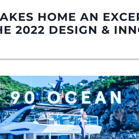
TAKES HOME AN EXCE
E 2022 DESIGN & IN
Aspetti Legali
L'azien
POLICY SULLA PRIVACY
Brokera
MODERN SLAVERY
Charter
STATEMENT
News