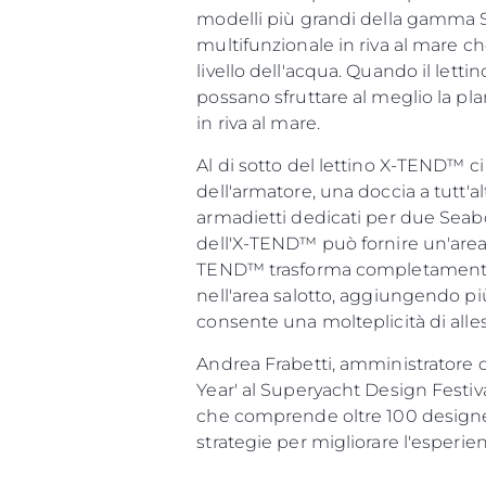
modelli più grandi della gamma S
multifunzionale in riva al mare c
livello dell'acqua. Quando il let
possano sfruttare al meglio la pl
in riva al mare.
Al di sotto del lettino X-TEND™ ci
dell'armatore, una doccia a tutt'a
armadietti dedicati per due Seabo
dell'X-TEND™ può fornire un'area 
TEND™ trasforma completamente il
nell'area salotto, aggiungendo più
consente una molteplicità di alles
Andrea Frabetti, amministratore 
Year' al Superyacht Design Festiv
che comprende oltre 100 designer 
strategie per migliorare l'esper