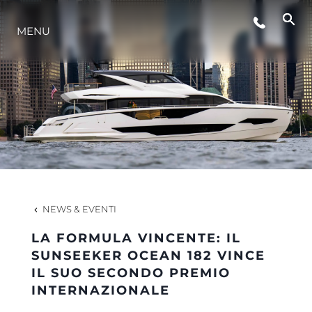
LIFESTYLE
MENU
INNOVAZIONE
L'AZIENDA
IL TEAM
NEWS & EVENTI
HERITAGE
LA FORMULA VINCENTE: IL
SUNSEEKER OCEAN 182 VINCE
IL SUO SECONDO PREMIO
VALUTA LA TUA IMBARCAZIONE
INTERNAZIONALE