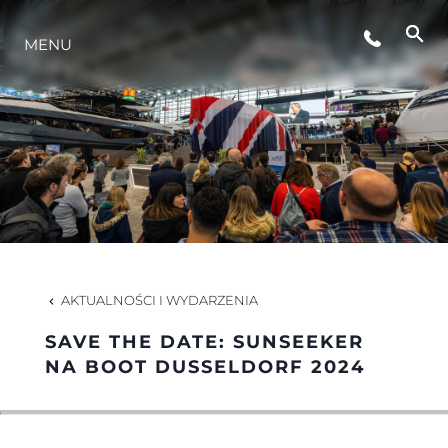
STYL ŻYCIA
MENU
INNOWACJA
PRZEDSIĘBIORSTWO
ZESPÓŁ
AKTUALNOŚCI I WYDARZENIA
TRADYCJA
SAVE THE DATE: SUNSEEKER
NA BOOT DUSSELDORF 2024
WYCEŃ SWOJĄ ŁÓDŹ