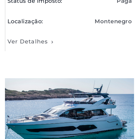
Status de imposto
:
Paga
Localização
:
Montenegro
Ver Detalhes