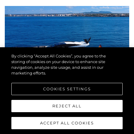
By clicking “Accept All Cookies”, you agree to the
storing of cookies on your device to enhance site
navigation, analyze site usage, and assist in our
marketing efforts.
COOKIES SETTINGS
SUNSEEKER PREDATOR 74
REJECT ALL
XPS
ACCEPT ALL COOKIES
"LIAM"