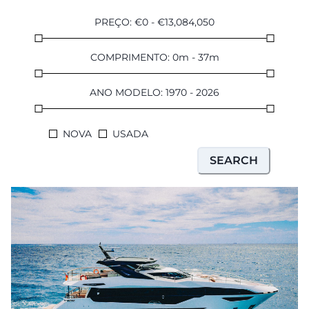
SOUTH OF FRANCE ADVENTURES
PREÇO
:
€
0
-
€
13,084,050
COMPRIMENTO
:
0
m
-
37
m
ANO MODELO
:
1970
-
2026
NOVA
USADA
SEARCH