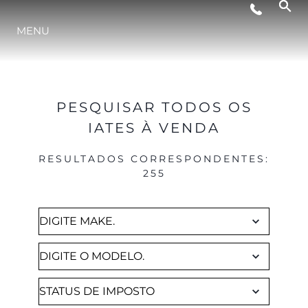
Brokerage
ESTILO DE VIDA
MENU
INOVAÇÃO
PESQUISAR TODOS OS
EMPRESA
IATES À VENDA
RESULTADOS CORRESPONDENTES
:
EQUIPE
255
HERANÇA
VALUE YOUR BOAT