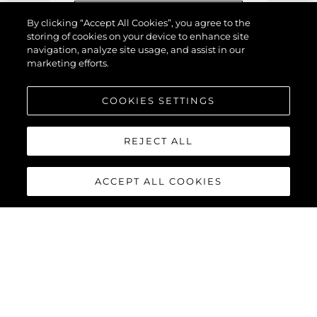
By clicking “Accept All Cookies”, you agree to the
storing of cookies on your device to enhance site
navigation, analyze site usage, and assist in our
marketing efforts.
COOKIES SETTINGS
Upload Image / Video
REJECT ALL
SEUS DETALHES
ACCEPT ALL COOKIES
Esta informação é para nós
entrarmos em contato com
você com sua avaliação
.
Nome
*