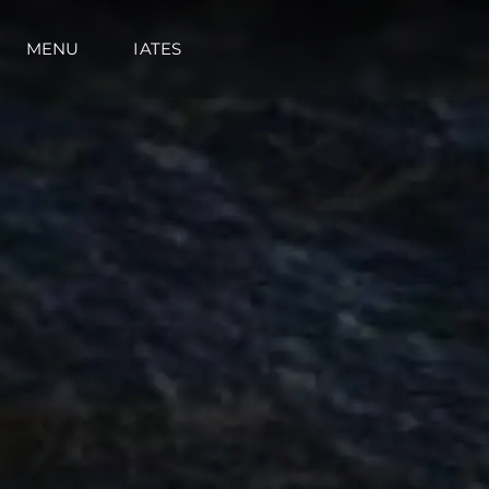
MENU
IATES