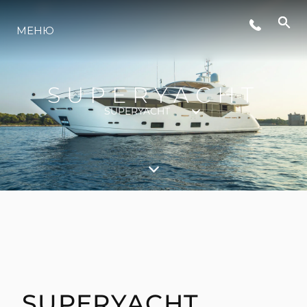
LIFESTYLE
МЕНЮ
ИННОВАЦИИ
SUPERYACHT
SUPERYACHT
КОМПАНИЯ
КОМАНДА
НАСЛЕДИЕ
VALUE YOUR BOAT
SUPERYACHT