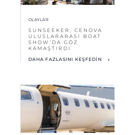
OLAYLAR
SUNSEEKER, CENOVA
ULUSLARARASI BOAT
SHOW’DA GÖZ
KAMAŞTIRDI
DAHA FAZLASINI KEŞFEDİN