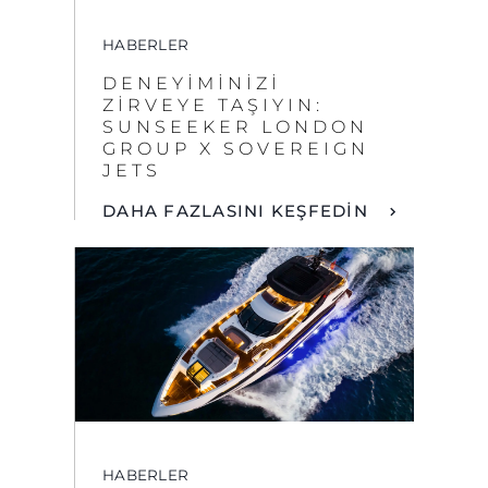
HABERLER
DENEYIMINIZI
ZIRVEYE TAŞIYIN:
SUNSEEKER LONDON
GROUP X SOVEREIGN
JETS
DAHA FAZLASINI KEŞFEDİN
HABERLER