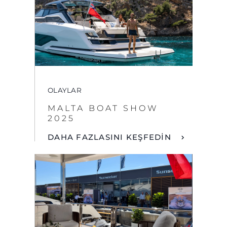
OLAYLAR
MALTA BOAT SHOW
2025
DAHA FAZLASINI KEŞFEDİN