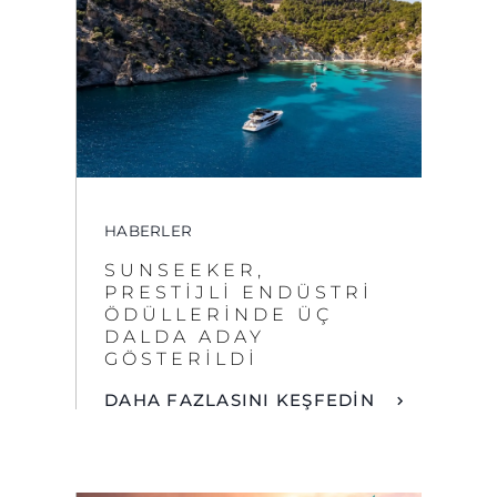
HABERLER
SUNSEEKER,
PRESTIJLI ENDÜSTRI
ÖDÜLLERINDE ÜÇ
DALDA ADAY
GÖSTERILDI
DAHA FAZLASINI KEŞFEDİN