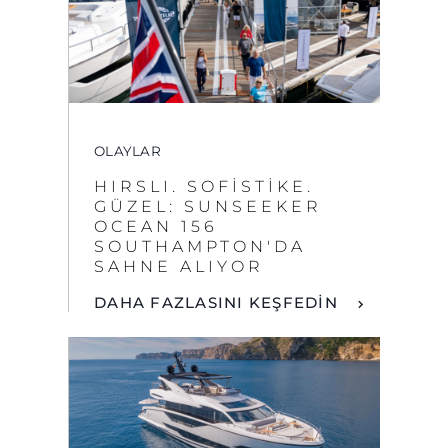
OLAYLAR
HIRSLI. SOFİSTİKE.
GÜZEL: SUNSEEKER
OCEAN 156
SOUTHAMPTON'DA
SAHNE ALIYOR
DAHA FAZLASINI KEŞFEDİN