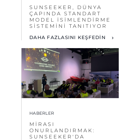
SUNSEEKER, DÜNYA
ÇAPINDA STANDART
MODEL İSİMLENDİRME
SİSTEMİNİ TANITIYOR
DAHA FAZLASINI KEŞFEDİN
HABERLER
MIRASI
ONURLANDIRMAK:
SUNSEEKER'DA