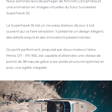
Nous sommes ravis de partager de NOUVELLES photos et
SOUTH OF FRANCE ADVENTURES
une animation en images virtuelles du futur Sunseeker
Superhawk 55.
Le Superhawk 55 est un nouveau bateau de jour à toit
ouvrant qui va faire sensation. Il présente un design élégant,
des détails exquis et des innovations passionnantes.
Ce yacht performant, propulsé par deux moteurs Volvo
Penta D11 - IPS 950, est capable d'atteindre une vitesse de
pointe de 38 nœuds grâce à son poids structurel optimisé et
avec une agilité inégalée.