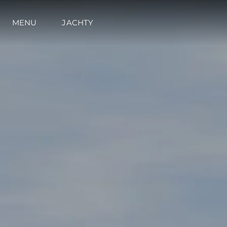
MENU
JACHTY