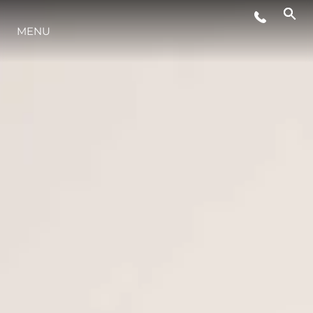
STYL ŻYCIA
MENU
INNOWACJA
PRZEDSIĘBIORSTWO
ZESPÓŁ
TRADYCJA
WYCEŃ SWOJĄ ŁÓDŹ