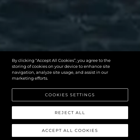
MANHATTAN
By clicking “Accept All Cookies”, you agree to the
56
storing of cookies on your device to enhance site
navigation, analyze site usage, and assist in our
marketing efforts.
COOKIES SETTINGS
REJECT ALL
ACCEPT ALL COOKIES