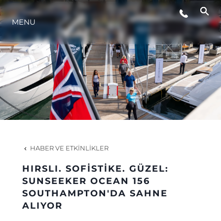
YAŞAM ŞEKLİ
MENU
YENILIK
ŞİRKET
EKIP
HABER VE ETKINLIKLER
MİRAS
HIRSLI. SOFİSTİKE. GÜZEL:
SUNSEEKER OCEAN 156
TEKNENIZIN PIYASA DEĞERINI
SOUTHAMPTON'DA SAHNE
ALIYOR
ÖĞRENIN