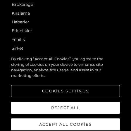
Brokerage
Kiralama
Haberler
Etkinlikler
Yenilik
Şi̇rket
Ekip
By clicking “Accept All Cookies”, you agree to the
storing of cookies on your device to enhance site
Yaşam Şekli̇
navigation, analyze site usage, and assist in our
Mi̇ras
marketing efforts.
Teknenizin Piyasa Değerini Öğrenin
COOKIES SETTINGS
REJECT ALL
ACCEPT ALL COOKIES
© 2026 Sunseeker London Group.Her hakkı saklıdır.