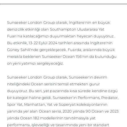
SOUTH OF FRANCE ADVENTURES
Sunseeker London Group olarak, İngiltere'nin en büyük
denizcilik etkinliği olan Southampton Uluslararası Yat
Fuarı'na katılacağımızı duyurmaktan heyecan duyuyoruz.
Bu etkinlik, 13-22 Eylül 2024 tarihleri arasında İngiltere'nin
Güney Sahili'nde gerçekleşecek. Fuarda, aralarında büyük
merakla beklenen Sunseeker Ocean 156'nın da bulunduğu
on yeni yatımızı sergileyeceğiz.
Sunseeker London Group olarak, Sunseeker'ın devrim
niteliğindeki Ocean serisini temsil etmekten gurur
duyuyoruz. Bu seri, yat pazarında kısa sürede kendine özgü
bir kategori haline geldi. Sunseeker’ın Performans, Predator,
Spor Yat, Manhattan, Yat ve Süperyat koleksiyonlarının
yanında yer alan Ocean serisi, 2020 yılında 90 Ocean ve 2023
yılında Ocean 182 modellerinin tanıtılmasıyla yat
performansı, işlevselliği ve tasarımında yeni bir standart